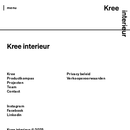
menu
kree
productkompas
projecten
Kree interieur
team
contact
Kree
Privacy beleid
Productkompas
Verkoopsvoorwaarden
Projecten
Team
Contact
Instagram
Facebook
Linkedin
Kree interieur © 2025