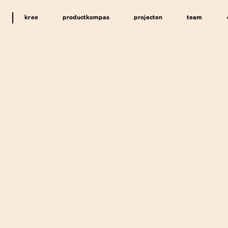
kree
productkompas
projecten
team