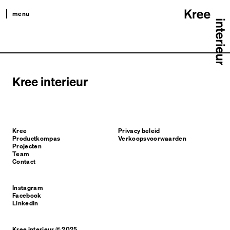
menu
kree
productkompas
projecten
Kree interieur
team
contact
Kree
Privacy beleid
Productkompas
Verkoopsvoorwaarden
Projecten
Team
Contact
Instagram
Facebook
Linkedin
Kree interieur © 2025