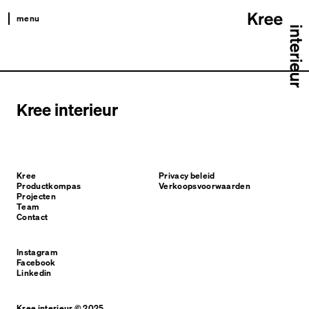
menu
kree
productkompas
projecten
Kree interieur
team
contact
Kree
Privacy beleid
Productkompas
Verkoopsvoorwaarden
Projecten
Team
Contact
Instagram
Facebook
Linkedin
Kree interieur © 2025