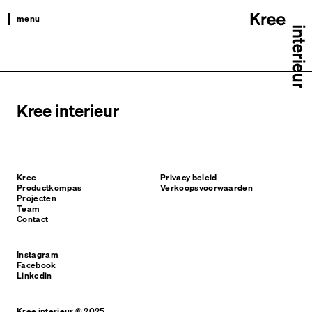
menu
kree
productkompas
projecten
Kree interieur
team
contact
Kree
Privacy beleid
Productkompas
Verkoopsvoorwaarden
Projecten
Team
Contact
Instagram
Facebook
Linkedin
Kree interieur © 2025