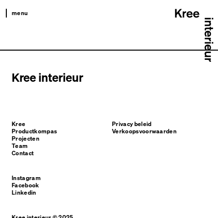
menu
kree
productkompas
projecten
Kree interieur
team
contact
Kree
Privacy beleid
Productkompas
Verkoopsvoorwaarden
Projecten
Team
Contact
Instagram
Facebook
Linkedin
Kree interieur © 2025