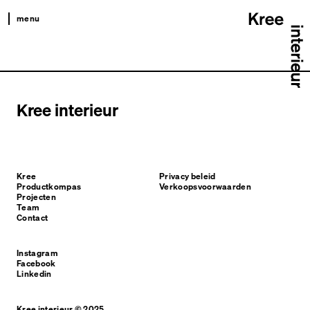
menu
kree
productkompas
projecten
Kree interieur
team
contact
Kree
Privacy beleid
Productkompas
Verkoopsvoorwaarden
Projecten
Team
Contact
Instagram
Facebook
Linkedin
Kree interieur © 2025