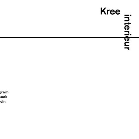
agram
book
din