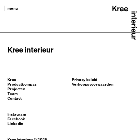
menu
kree
productkompas
projecten
Kree interieur
team
contact
Kree
Privacy beleid
Productkompas
Verkoopsvoorwaarden
Projecten
Team
Contact
Instagram
Facebook
Linkedin
Kree interieur © 2025