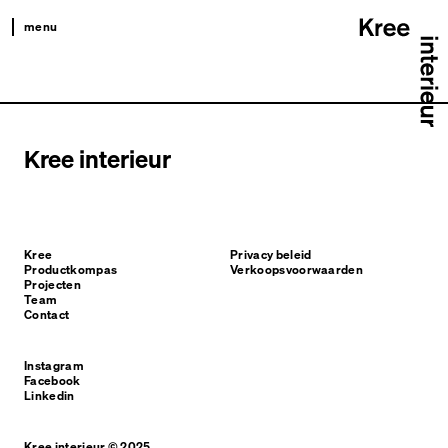
menu
kree
productkompas
projecten
Kree interieur
team
contact
Kree
Privacy beleid
Productkompas
Verkoopsvoorwaarden
Projecten
Team
Contact
Instagram
Facebook
Linkedin
Kree interieur © 2025