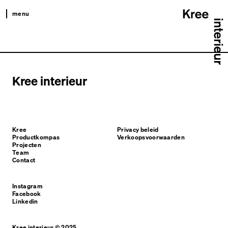
menu
kree
productkompas
projecten
Kree interieur
team
contact
Kree
Privacy beleid
Productkompas
Verkoopsvoorwaarden
Projecten
Team
Contact
Instagram
Facebook
Linkedin
Kree interieur © 2025