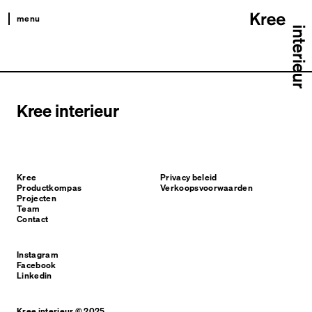
menu
kree
productkompas
projecten
Kree interieur
team
contact
Kree
Privacy beleid
Productkompas
Verkoopsvoorwaarden
Projecten
Team
Contact
Instagram
Facebook
Linkedin
Kree interieur © 2025