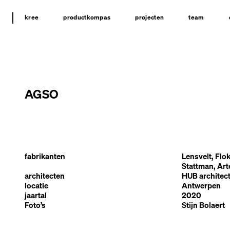
kree
productkompas
projecten
team
AGSO
fabrikanten
Lensvelt, Flok
Stattman, Art
architecten
HUB architec
locatie
Antwerpen
jaartal
2020
Foto’s
Stijn Bolaert