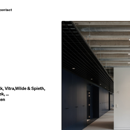
contact
k, Vitra,Wilde & Spieth,
ek, …
ten