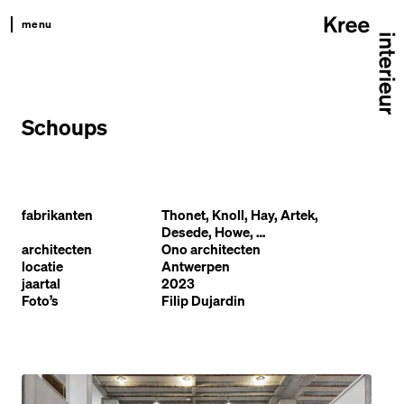
menu
kree
productkompas
Schoups
projecten
team
contact
fabrikanten
Thonet, Knoll, Hay, Artek,
Desede, Howe, …
architecten
Ono architecten
locatie
Antwerpen
jaartal
2023
Foto’s
Filip Dujardin