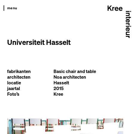
menu
kree
productkompas
Universiteit Hasselt
projecten
team
contact
fabrikanten
Basic chair and table
architecten
Noa architecten
locatie
Hasselt
jaartal
2015
Foto’s
Kree