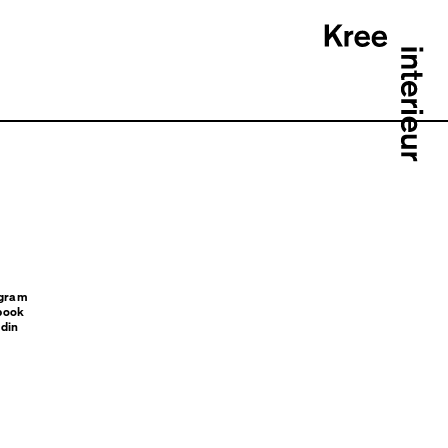
agram
book
din