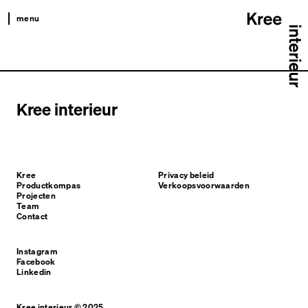
menu
kree
productkompas
projecten
Kree interieur
team
contact
Kree
Privacy beleid
Productkompas
Verkoopsvoorwaarden
Projecten
Team
Contact
Instagram
Facebook
Linkedin
Kree interieur © 2025