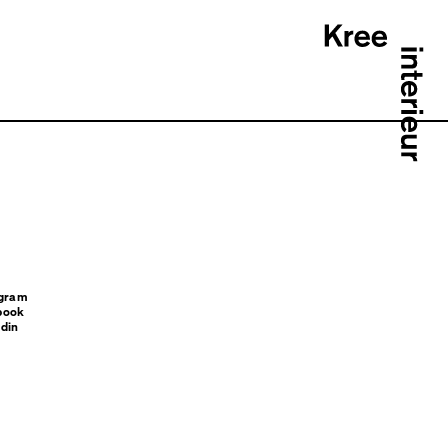
agram
book
din