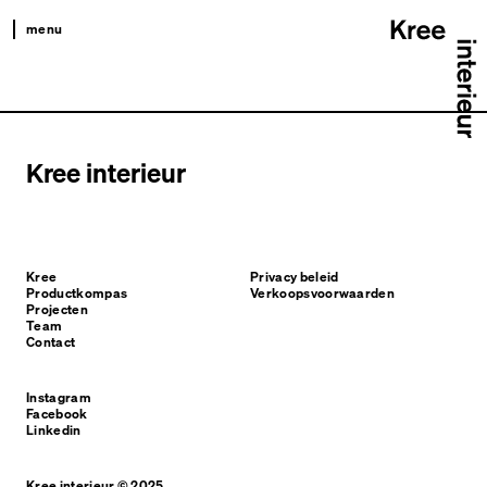
menu
kree
productkompas
projecten
Kree interieur
team
contact
Kree
Privacy beleid
Productkompas
Verkoopsvoorwaarden
Projecten
Team
Contact
Instagram
Facebook
Linkedin
Kree interieur © 2025