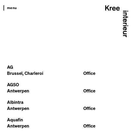
menu
kree
productkompas
projecten
team
contact
AG
Brussel, Charleroi
Office
AGSO
Antwerpen
Office
Albintra
Antwerpen
Office
Aquafin
Antwerpen
Office