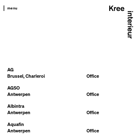
menu
kree
productkompas
projecten
team
contact
AG
Brussel, Charleroi
Office
AGSO
Antwerpen
Office
Albintra
Antwerpen
Office
Aquafin
Antwerpen
Office