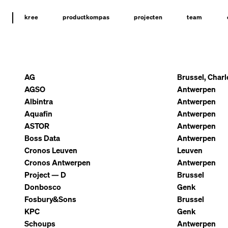
kree
productkompas
projecten
team
AG
Brussel, Charl
AGSO
Antwerpen
Albintra
Antwerpen
Aquafin
Antwerpen
ASTOR
Antwerpen
Boss Data
Antwerpen
Cronos Leuven
Leuven
Cronos Antwerpen
Antwerpen
Project — D
Brussel
Donbosco
Genk
Fosbury&Sons
Brussel
KPC
Genk
Schoups
Antwerpen