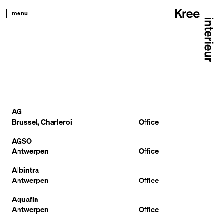
menu
kree
productkompas
projecten
team
contact
AG
Brussel, Charleroi
Office
AGSO
Antwerpen
Office
Albintra
Antwerpen
Office
Aquafin
Antwerpen
Office