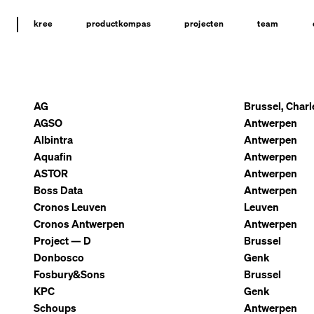
kree
productkompas
projecten
team
AG
Brussel, Charl
AGSO
Antwerpen
Albintra
Antwerpen
Aquafin
Antwerpen
ASTOR
Antwerpen
Boss Data
Antwerpen
Cronos Leuven
Leuven
Cronos Antwerpen
Antwerpen
Project — D
Brussel
Donbosco
Genk
Fosbury&Sons
Brussel
KPC
Genk
Schoups
Antwerpen